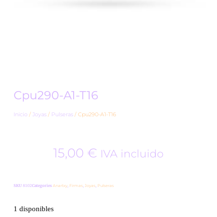
Cpu290-A1-T16
Inicio
/
Joyas
/
Pulseras
/ Cpu290-A1-T16
15,00
€
IVA incluido
SKU
8102
Categories
Anartxy
,
Firmas
,
Joyas
,
Pulseras
1 disponibles