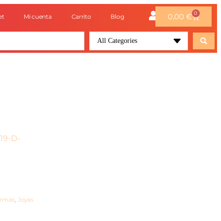
0
0,00
€
et
Mi cuenta
Carrito
Blog
All Categories
19-D-
irmas
,
Joyas