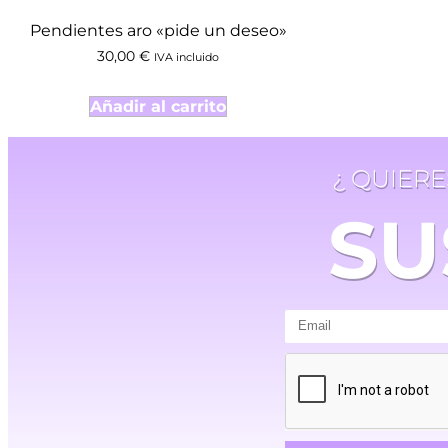
Pendientes aro «pide un deseo»
30,00
€
IVA incluido
Añadir al carrito
¿ QUIER
SU