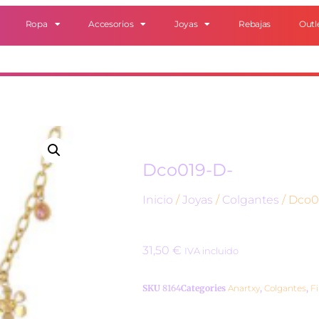
Ropa
Accesorios
Joyas
Rebajas
Outl
Dco019-D-
Inicio
/
Joyas
/
Colgantes
/ Dco0
31,50
€
IVA incluido
SKU
8164
Categories
Anartxy
,
Colgantes
,
F