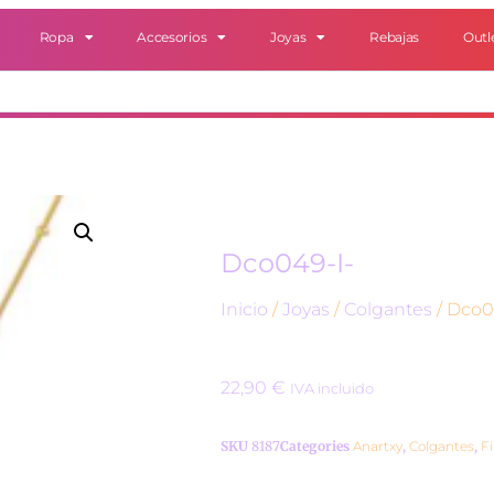
Ropa
Accesorios
Joyas
Rebajas
Outl
Dco049-I-
Inicio
/
Joyas
/
Colgantes
/ Dco0
22,90
€
IVA incluido
SKU
8187
Categories
Anartxy
,
Colgantes
,
F