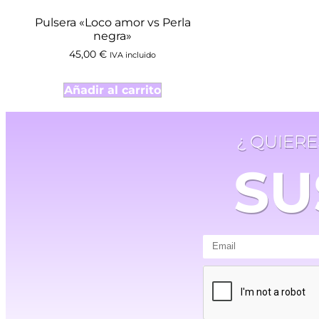
Pulsera «Loco amor vs Perla
negra»
45,00
€
IVA incluido
Añadir al carrito
¿ QUIER
SU