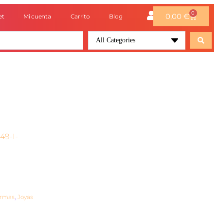
0
0,00
€
et
Mi cuenta
Carrito
Blog
All Categories
49-I-
irmas
,
Joyas