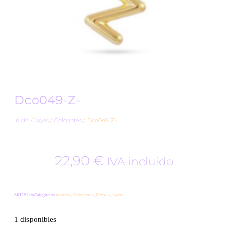
Dco049-Z-
Inicio
/
Joyas
/
Colgantes
/ Dco049-Z-
22,90
€
IVA incluido
SKU
8204
Categories
Anartxy
,
Colgantes
,
Firmas
,
Joyas
1 disponibles