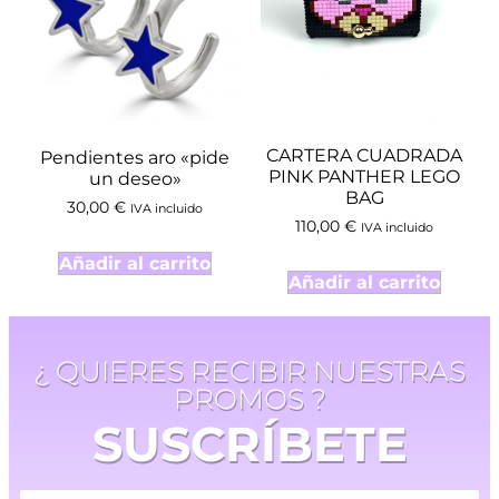
CARTERA CUADRADA
Pendientes aro «pide
PINK PANTHER LEGO
un deseo»
BAG
30,00
€
IVA incluido
110,00
€
IVA incluido
Añadir al carrito
Añadir al carrito
¿ QUIERES RECIBIR NUESTRAS
PROMOS ?
SUSCRÍBETE