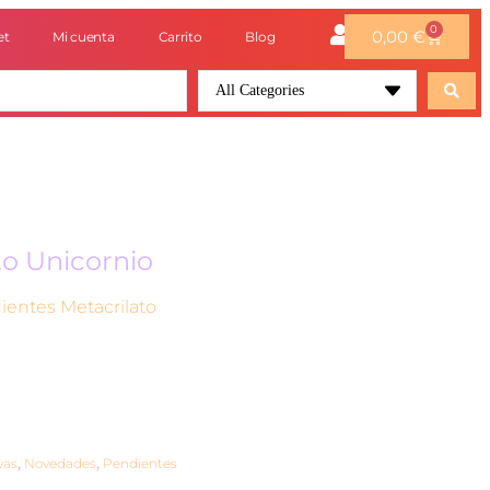
0
0,00
€
et
Mi cuenta
Carrito
Blog
All Categories
to Unicornio
ientes Metacrilato
yas
,
Novedades
,
Pendientes