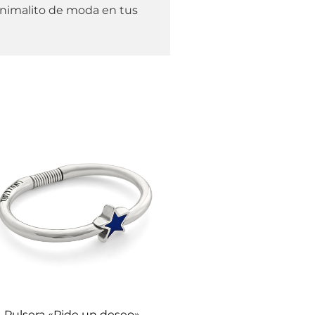
 animalito de moda en tus
Pulsera «Pide un deseo»