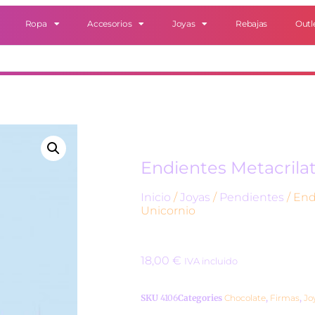
Ropa
Accesorios
Joyas
Rebajas
Outl
Endientes Metacrila
Inicio
/
Joyas
/
Pendientes
/ End
Unicornio
18,00
€
IVA incluido
SKU
4106
Categories
Chocolate
,
Firmas
,
Jo