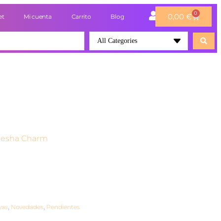
0
0,00
€
et
Mi cuenta
Carrito
Blog
All Categories
nesha Charm
yas
,
Novedades
,
Pendientes