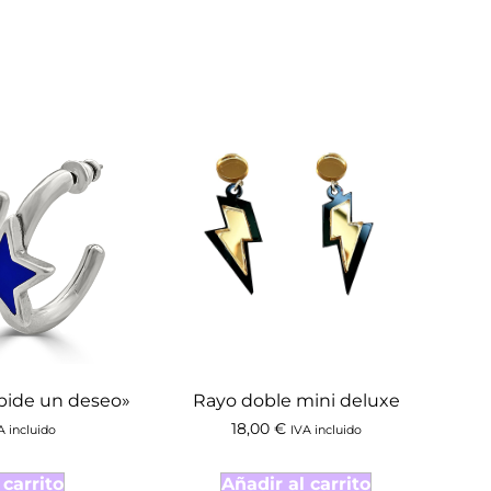
pide un deseo»
Rayo doble mini deluxe
18,00
€
A incluido
IVA incluido
 carrito
Añadir al carrito