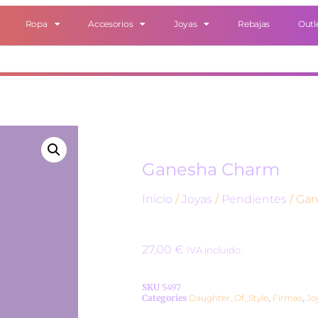
Ropa
Accesorios
Joyas
Rebajas
Outl
Ganesha Charm
Inicio
/
Joyas
/
Pendientes
/ Ga
27,00
€
IVA incluido
SKU
5497
Categories
Daughter_Of_Style
,
Firmas
,
Jo