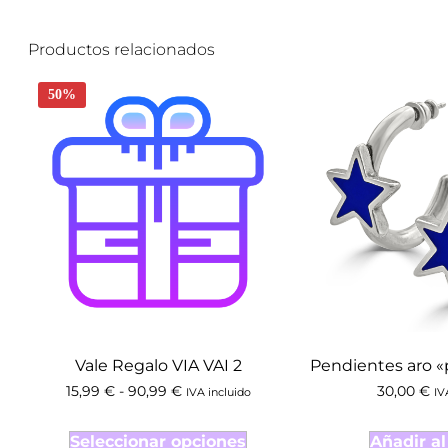
Productos relacionados
50%
Vale Regalo VIA VAI 2
Pendientes aro «
15,99
€
-
90,99
€
30,00
€
IVA incluido
IV
Seleccionar opciones
Añadir al