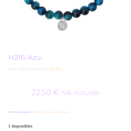
H216-Azu-
Inicio
/
Joyas
/
Pulseras
/ H216-Azu-
22,50
€
IVA incluido
SKU
8446
Categories
Anartxy
,
Firmas
,
Joyas
,
Pulseras
1 disponibles