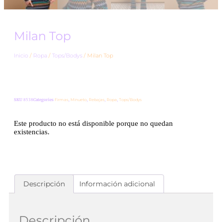
Milan Top
Inicio
/
Ropa
/
Tops/Bodys
/ Milan Top
SKU
8538
Categories
Firmas
,
Minueto
,
Rebajas
,
Ropa
,
Tops/Bodys
Este producto no está disponible porque no quedan
existencias.
Descripción
Información adicional
Descripción