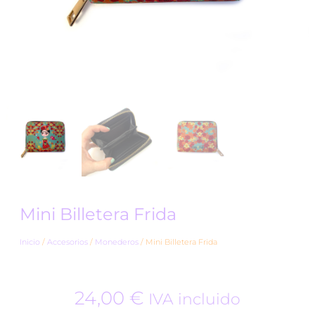
Mini Billetera Frida
Inicio
/
Accesorios
/
Monederos
/ Mini Billetera Frida
24,00
€
IVA incluido