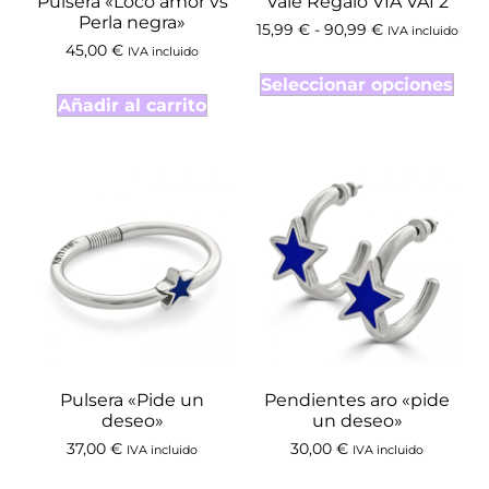
Pulsera «Loco amor vs
Vale Regalo VIA VAI 2
Perla negra»
15,99
€
-
90,99
€
IVA incluido
45,00
€
IVA incluido
Seleccionar opciones
Añadir al carrito
Pulsera «Pide un
Pendientes aro «pide
deseo»
un deseo»
37,00
€
30,00
€
IVA incluido
IVA incluido