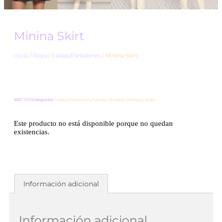
Minina Skirt
Inicio
/
Ropa
/
Faldas/Pantalones
/ Minina Skirt
SKU
7676
Categories
Faldas/Pantalones
,
Firmas
,
Minueto
,
Rebajas
,
Ropa
Este producto no está disponible porque no quedan
existencias.
Información adicional
Información adicional