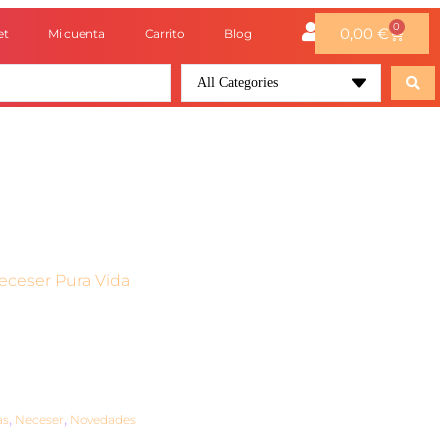
0
0,00
€
et
Mi cuenta
Carrito
Blog
All Categories
eceser Pura Vida
as
,
Neceser
,
Novedades