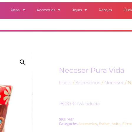
Ropa
Accesorios
Joyas
Rebajas
Outl
Neceser Pura Vida
Inicio
/
Accesorios
/
Neceser
/ N
18,00
€
IVA incluido
SKU
7617
Categories
Accesorios
,
Esther_Volta
,
Firm