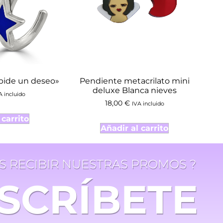
pide un deseo»
Pendiente metacrilato mini
deluxe Blanca nieves
A incluido
18,00
€
IVA incluido
 carrito
Añadir al carrito
ES RECIBIR NUESTRAS PROMOS ?
SCRÍBETE