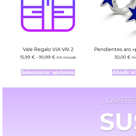
Vale Regalo VIA VAI 2
Pendientes aro «
15,99
€
-
90,99
€
30,00
€
IVA incluido
IV
Seleccionar opciones
Añadir al
¿ QUIER
SU