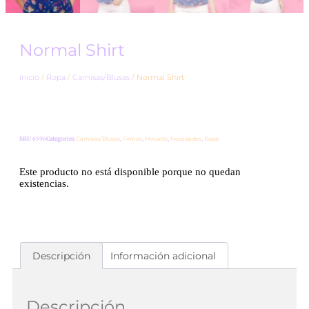
Normal Shirt
Inicio
/
Ropa
/
Camisas/Blusas
/ Normal Shirt
SKU
6596
Categories
Camisas/Blusas
,
Firmas
,
Minueto
,
Novedades
,
Ropa
Este producto no está disponible porque no quedan
existencias.
Descripción
Información adicional
Descripción