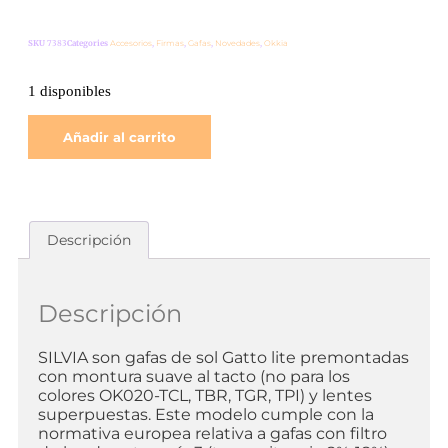
SKU
7383
Categories
Accesorios
,
Firmas
,
Gafas
,
Novedades
,
Okkia
1 disponibles
Añadir al carrito
Descripción
Descripción
SILVIA son gafas de sol Gatto lite premontadas
con montura suave al tacto (no para los
colores OK020-TCL, TBR, TGR, TPI) y lentes
superpuestas. Este modelo cumple con la
normativa europea relativa a gafas con filtro