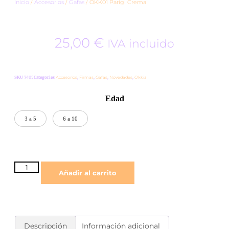
Inicio
/
Accesorios
/
Gafas
/ OKK01 Parigi Crema
25,00
€
IVA incluido
SKU
7405
Categories
Accesorios
,
Firmas
,
Gafas
,
Novedades
,
Okkia
Edad
3 a 5
6 a 10
Añadir al carrito
Descripción
Información adicional