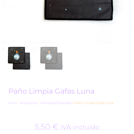
Paño Limpia Gafas Luna
Inicio
/
Accesorios
/
Pañuelos/Bufandas
/ Paño Limpia Gafas Luna
5,50
€
IVA incluido