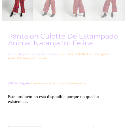
Pantalon Culotte De Estampado
Animal Naranja Im Felina
Inicio
/
Ropa
/
Faldas/Pantalones
/ Pantalon Culotte De Estampado
Animal Naranja Im Felina
SKU
7891
Categories
Faldas/Pantalones
,
Firmas
,
Lolina
,
Rebajas
,
Ropa
Este producto no está disponible porque no quedan
existencias.