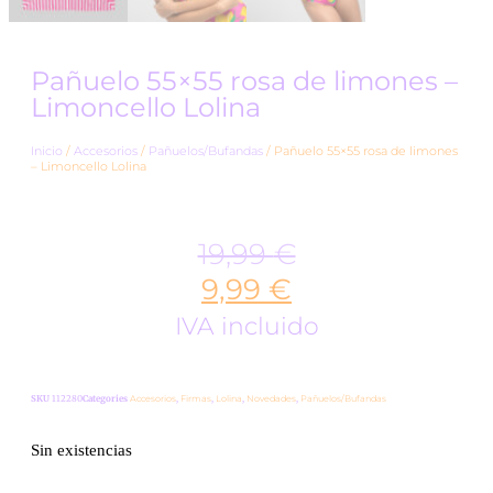
Pañuelo 55×55 rosa de limones –
Limoncello Lolina
Inicio
/
Accesorios
/
Pañuelos/Bufandas
/ Pañuelo 55×55 rosa de limones
– Limoncello Lolina
19,99
€
9,99
€
IVA incluido
SKU
112280
Categories
Accesorios
,
Firmas
,
Lolina
,
Novedades
,
Pañuelos/Bufandas
Sin existencias