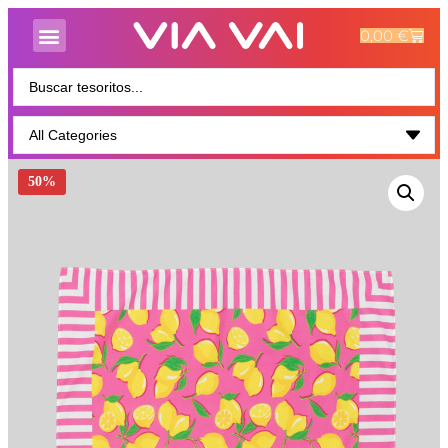
0,00
€
50%