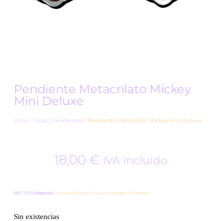
Pendiente Metacrilato Mickey
Mini Deluxe
Inicio
/
Joyas
/
Pendientes
/ Pendiente Metacrilato Mickey Mini Deluxe
18,00
€
IVA incluido
SKU
5515
Categories
Chocolate
,
Firmas
,
Joyas
,
Novedades
,
Pendientes
Sin existencias