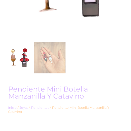
Pendiente Mini Botella
Manzanilla Y Catavino
Inicio
/
Joyas
/
Pendientes
/ Pendiente Mini Botella Manzanilla Y
Catavino