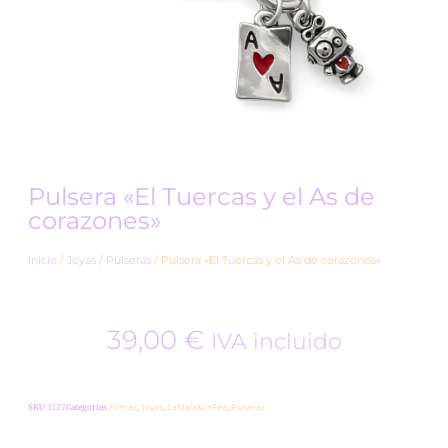
Pulsera «El Tuercas y el As de
corazones»
Inicio
/
Joyas
/
Pulseras
/ Pulsera «El Tuercas y el As de corazones»
39,00
€
IVA incluido
SKU
3127
Categories
Firmas
,
Joyas
,
LaMala&LaFea
,
Pulseras