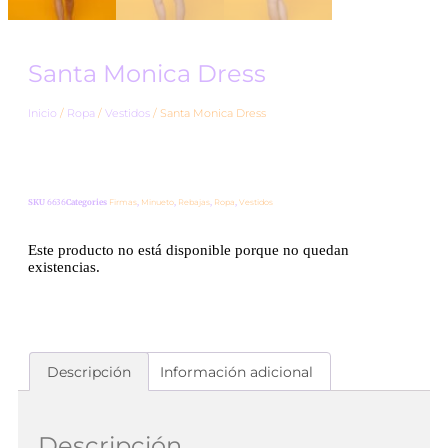
Santa Monica Dress
Inicio
/
Ropa
/
Vestidos
/ Santa Monica Dress
SKU
6636
Categories
Firmas
,
Minueto
,
Rebajas
,
Ropa
,
Vestidos
Este producto no está disponible porque no quedan
existencias.
Descripción
Información adicional
Descripción