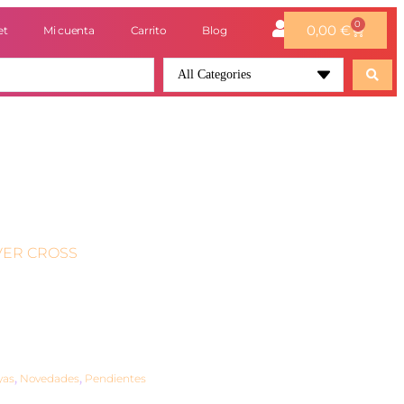
0
0,00
€
et
Mi cuenta
Carrito
Blog
All Categories
LVER CROSS
yas
,
Novedades
,
Pendientes