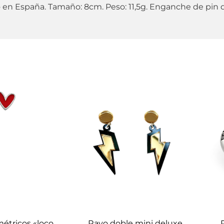
 en España. Tamaño: 8cm. Peso: 11,5g. Enganche de pin d
étricos «loco
Rayo doble mini deluxe