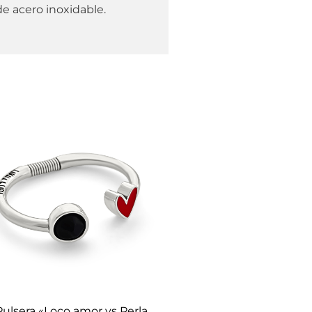
e acero inoxidable.
Pulsera «Loco amor vs Perla