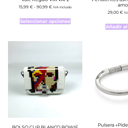
amor
15,99
€
-
90,99
€
IVA incluido
29,00
€
IV
Seleccionar opciones
Añadir al
Pulsera «Pid
BOLSO CLIP BLANCO BOWIE