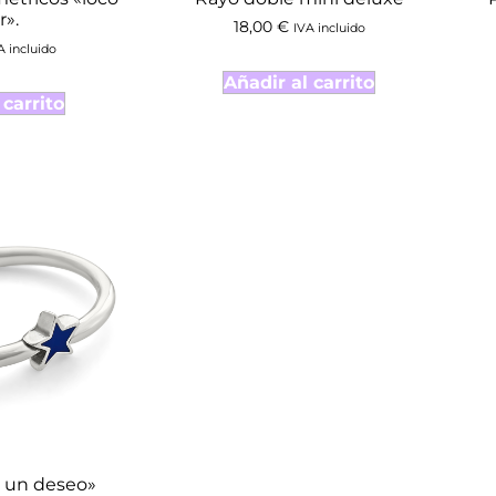
».
18,00
€
IVA incluido
A incluido
Añadir al carrito
 carrito
e un deseo»