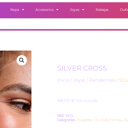
Ropa
Accesorios
Joyas
Rebajas
Outl
SILVER CROSS
Inicio
/
Joyas
/
Pendientes
/ SI
48,00
€
IVA incluido
SKU
3021
Categories
Daughter_Of_Style
,
Firmas
,
Jo