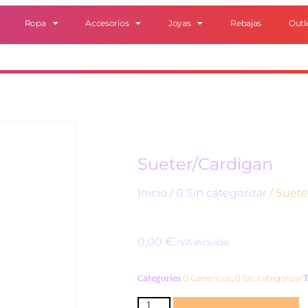
Ropa
Accesorios
Joyas
Rebajas
Outl
Sueter/Cardigan
Inicio
/
0 Sin categorizar
/ Suete
0,00
€
IVA incluido
Categories
0 Genericos
,
0 Sin categorizar