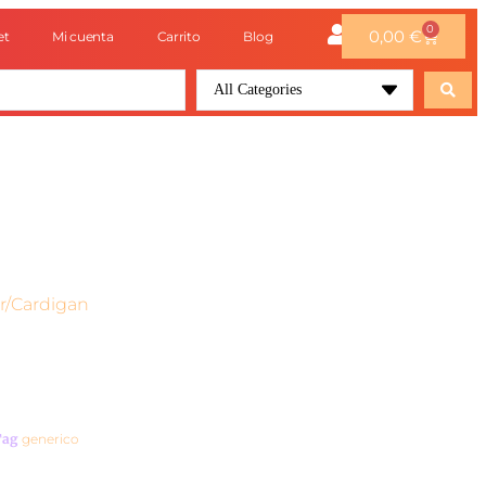
0
0,00
€
et
Mi cuenta
Carrito
Blog
All Categories
r/Cardigan
Tag
generico