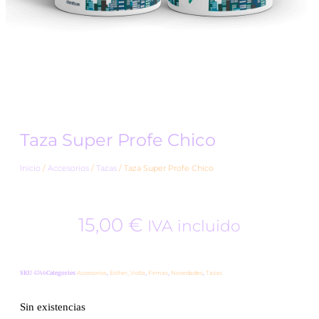
Taza Super Profe Chico
Inicio
/
Accesorios
/
Tazas
/ Taza Super Profe Chico
15,00
€
IVA incluido
SKU
4746
Categories
Accesorios
,
Esther_Volta
,
Firmas
,
Novedades
,
Tazas
Sin existencias