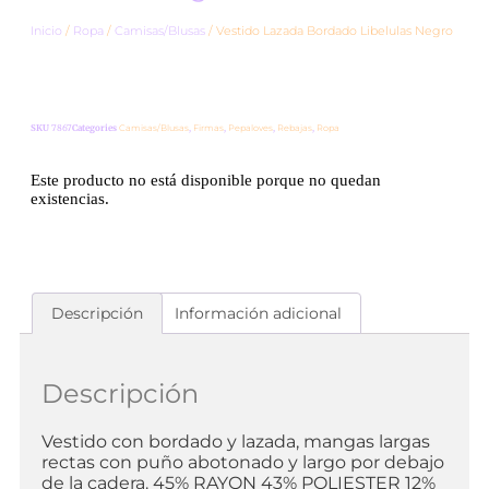
Inicio
/
Ropa
/
Camisas/Blusas
/ Vestido Lazada Bordado Libelulas Negro
SKU
7867
Categories
Camisas/Blusas
,
Firmas
,
Pepaloves
,
Rebajas
,
Ropa
Este producto no está disponible porque no quedan
existencias.
Descripción
Información adicional
Descripción
Vestido con bordado y lazada, mangas largas
rectas con puño abotonado y largo por debajo
de la cadera. 45% RAYON 43% POLIESTER 12%