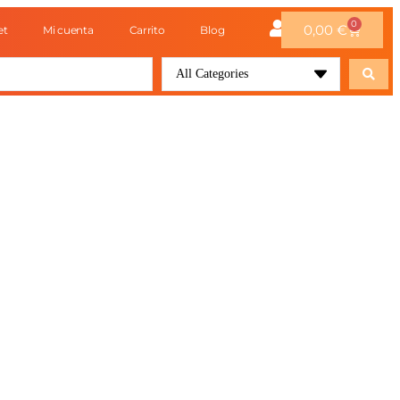
0
0,00
€
et
Mi cuenta
Carrito
Blog
All Categories