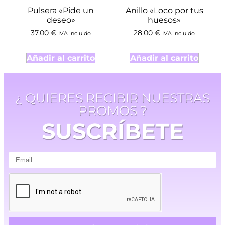
Pulsera «Pide un
Anillo «Loco por tus
deseo»
huesos»
37,00
€
28,00
€
IVA incluido
IVA incluido
Añadir al carrito
Añadir al carrito
¿ QUIERES RECIBIR NUESTRAS
PROMOS ?
SUSCRÍBETE