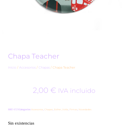
Chapa Teacher
Inicio
/
Accesorios
/
Chapas
/ Chapa Teacher
2,00
€
IVA incluido
SKU
4725
Categories
Accesorios
,
Chapas
,
Esther_Volta
,
Firmas
,
Novedades
Sin existencias