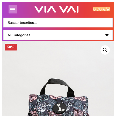
0,00
€
50%