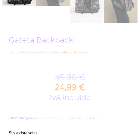
Gateta Backpack
Inicio
/
Accesorios
/
Mochilas
/ Gateta Backpack
49,90
€
24,99
€
IVA incluido
SKU
7739
Categories
Accesorios
,
Firmas
,
Minueto
,
Mochilas
,
Novedades
Sin existencias