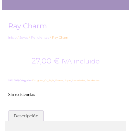
Ray Charm
Inicio
/
Joyas
/
Pendientes
/ Ray Charm
27,00
€
IVA incluido
SKU
4039
Categories
Daughter_Of_Style
,
Firmas
,
Joyas
,
Novedades
,
Pendientes
Sin existencias
Descripción